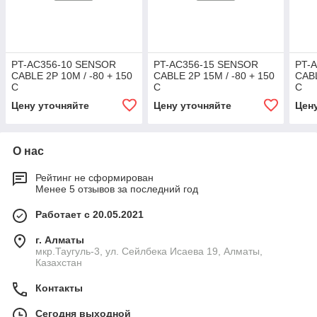
PT-AC356-10 SENSOR
PT-AC356-15 SENSOR
PT-
CABLE 2P 10M / -80 + 150
CABLE 2P 15M / -80 + 150
CABL
C
C
C
Цену уточняйте
Цену уточняйте
Цен
О нас
Рейтинг не сформирован
Менее 5 отзывов за последний год
Работает с 20.05.2021
г. Алматы
мкр.Таугуль-3, ул. Сейлбека Исаева 19, Алматы,
Казахстан
Контакты
Сегодня выходной