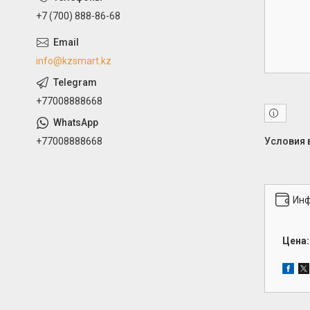
+7 (700) 888-86-68
info@kzsmart.kz
+77008888668
+77008888668
Инф
Цена: