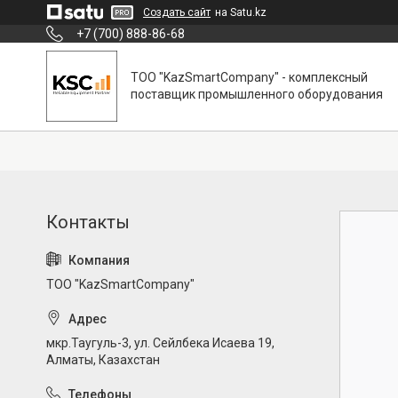
Создать сайт
на Satu.kz
+7 (700) 888-86-68
ТОО "KazSmartCompany" - комплексный
поставщик промышленного оборудования
ТОО "KazSmartCompany"
мкр.Таугуль-3, ул. Сейлбека Исаева 19,
Алматы, Казахстан