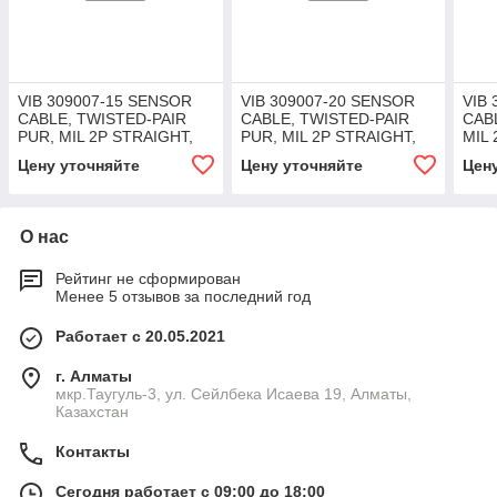
VIB 309007-15 SENSOR
VIB 309007-20 SENSOR
VIB 
CABLE, TWISTED-PAIR
CABLE, TWISTED-PAIR
CABL
PUR, MIL 2P STRAIGHT,
PUR, MIL 2P STRAIGHT,
MIL 
15M/49FT
20M/66FT
12M
Цену уточняйте
Цену уточняйте
Цен
О нас
Рейтинг не сформирован
Менее 5 отзывов за последний год
Работает с 20.05.2021
г. Алматы
мкр.Таугуль-3, ул. Сейлбека Исаева 19, Алматы,
Казахстан
Контакты
Сегодня работает с 09:00 до 18:00