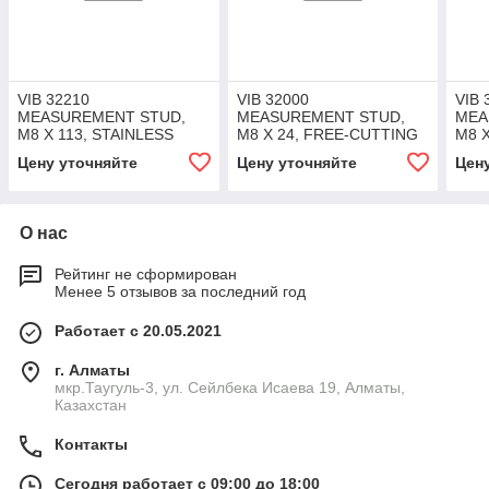
VIB 32210
VIB 32000
VIB 
MEASUREMENT STUD,
MEASUREMENT STUD,
MEA
M8 X 113, STAINLESS
M8 X 24, FREE-CUTTING
M8 
STEEL (VA 1.4305)
STEEL, NICKEL-PLATED
STE
Цену уточняйте
Цену уточняйте
Цен
О нас
Рейтинг не сформирован
Менее 5 отзывов за последний год
Работает с 20.05.2021
г. Алматы
мкр.Таугуль-3, ул. Сейлбека Исаева 19, Алматы,
Казахстан
Контакты
Сегодня работает с 09:00 до 18:00