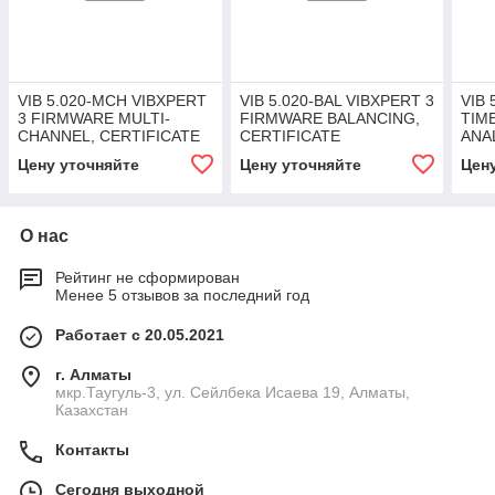
VIB 5.020-MCH VIBXPERT
VIB 5.020-BAL VIBXPERT 3
VIB
3 FIRMWARE MULTI-
FIRMWARE BALANCING,
TIM
CHANNEL, CERTIFICATE
CERTIFICATE
ANAL
CER
Цену уточняйте
Цену уточняйте
Цен
О нас
Рейтинг не сформирован
Менее 5 отзывов за последний год
Работает с 20.05.2021
г. Алматы
мкр.Таугуль-3, ул. Сейлбека Исаева 19, Алматы,
Казахстан
Контакты
Сегодня выходной