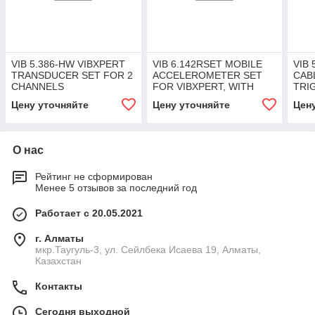
VIB 5.386-HW VIBXPERT
VIB 6.142RSET MOBILE
VIB 
TRANSDUCER SET FOR 2
ACCELEROMETER SET
CAB
CHANNELS
FOR VIBXPERT, WITH
TRI
MAGNET AND CABLE
Цену уточняйте
Цену уточняйте
Цен
О нас
Рейтинг не сформирован
Менее 5 отзывов за последний год
Работает с 20.05.2021
г. Алматы
мкр.Таугуль-3, ул. Сейлбека Исаева 19, Алматы,
Казахстан
Контакты
Сегодня выходной