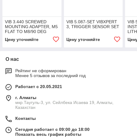
VIB 3.440 SCREWED
VIB 5.087-SET VIBXPERT
VIB 
MOUNTING ADAPTER, M5
3, TRIGGER SENSOR SET
INS
FLAT TO M8/90 DEG
LIT
<10
Цену уточняйте
Цену уточняйте
Цен
О нас
Рейтинг не сформирован
Менее 5 отзывов за последний год
Работает с 20.05.2021
г. Алматы
мкр.Таугуль-3, ул. Сейлбека Исаева 19, Алматы,
Казахстан
Контакты
Сегодня работает с 09:00 до 18:00
Показать весь график работы