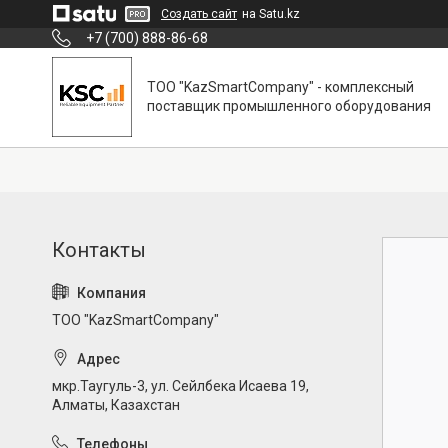
Создать сайт
на Satu.kz
+7 (700) 888-86-68
ТОО "KazSmartCompany" - комплексный
поставщик промышленного оборудования
ТОО "KazSmartCompany"
мкр.Таугуль-3, ул. Сейлбека Исаева 19,
Алматы, Казахстан