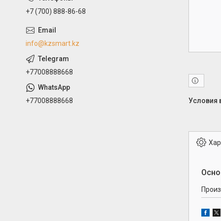
+7 (700) 888-86-68
info@kzsmart.kz
+77008888668
+77008888668
Хар
Осно
Произ