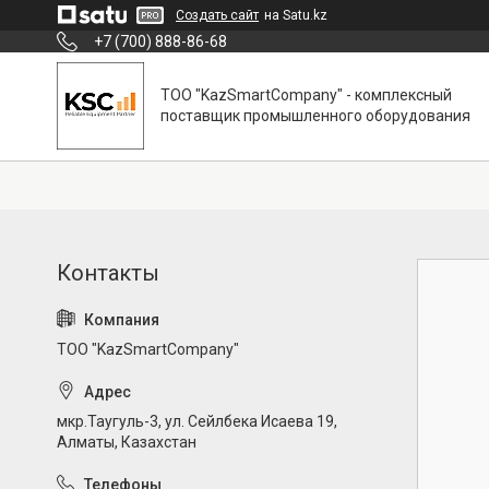
Создать сайт
на Satu.kz
+7 (700) 888-86-68
ТОО "KazSmartCompany" - комплексный
поставщик промышленного оборудования
ТОО "KazSmartCompany"
мкр.Таугуль-3, ул. Сейлбека Исаева 19,
Алматы, Казахстан