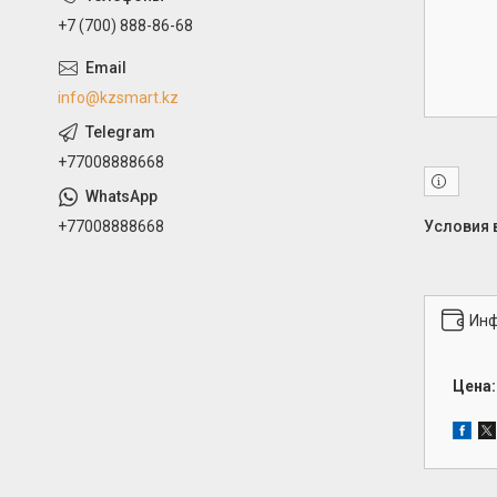
+7 (700) 888-86-68
info@kzsmart.kz
+77008888668
+77008888668
Инф
Цена: