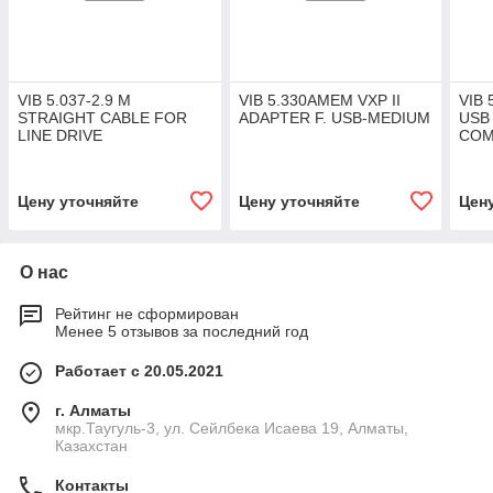
VIB 5.037-2.9 M
VIB 5.330AMEM VXP II
VIB
STRAIGHT CABLE FOR
ADAPTER F. USB-MEDIUM
USB
LINE DRIVE
COM
TRANSDUCER
Цену уточняйте
Цену уточняйте
Цен
О нас
Рейтинг не сформирован
Менее 5 отзывов за последний год
Работает с 20.05.2021
г. Алматы
мкр.Таугуль-3, ул. Сейлбека Исаева 19, Алматы,
Казахстан
Контакты