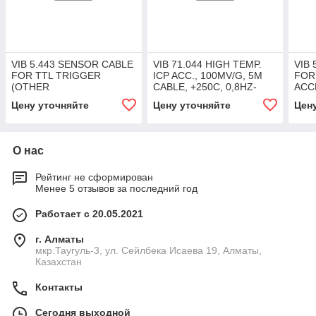
VIB 5.443 SENSOR CABLE
VIB 71.044 HIGH TEMP.
VIB
FOR TTL TRIGGER
ICP ACC., 100MV/G, 5M
FOR
(OTHER
CABLE, +250C, 0,8HZ-
ACC
MANUFACTURER),SPIRAL,1.6
15KHZ
CON
Цену уточняйте
Цену уточняйте
Цен
M
О нас
Рейтинг не сформирован
Менее 5 отзывов за последний год
Работает с 20.05.2021
г. Алматы
мкр.Таугуль-3, ул. Сейлбека Исаева 19, Алматы,
Казахстан
Контакты
Сегодня выходной