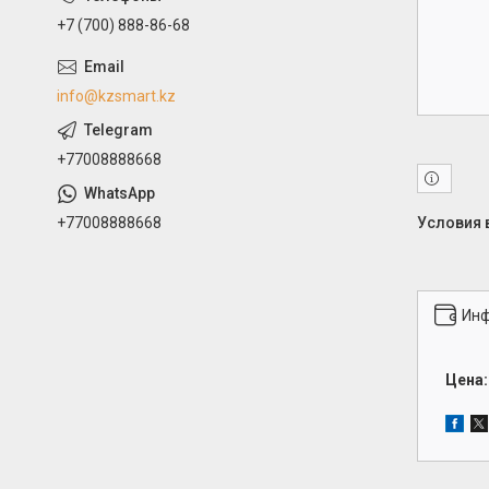
+7 (700) 888-86-68
info@kzsmart.kz
+77008888668
+77008888668
Инф
Цена: