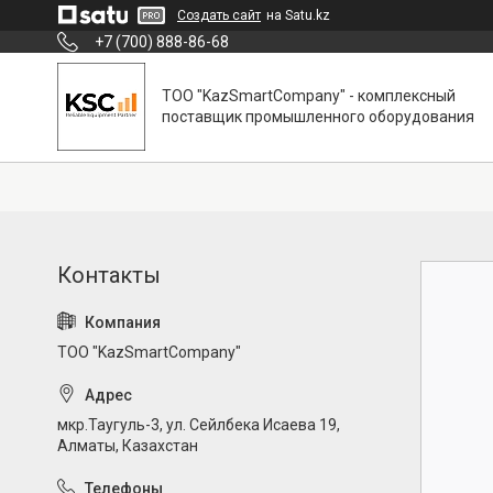
Создать сайт
на Satu.kz
+7 (700) 888-86-68
ТОО "KazSmartCompany" - комплексный
поставщик промышленного оборудования
ТОО "KazSmartCompany"
мкр.Таугуль-3, ул. Сейлбека Исаева 19,
Алматы, Казахстан