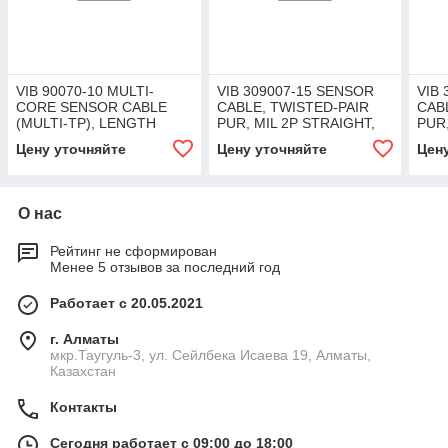
VIB 90070-10 MULTI-
VIB 309007-15 SENSOR
VIB
CORE SENSOR CABLE
CABLE, TWISTED-PAIR
CAB
(MULTI-TP), LENGTH
PUR, MIL 2P STRAIGHT,
PUR,
10M/33FT
15M/49FT
20M
Цену уточняйте
Цену уточняйте
Цен
О нас
Рейтинг не сформирован
Менее 5 отзывов за последний год
Работает с 20.05.2021
г. Алматы
мкр.Таугуль-3, ул. Сейлбека Исаева 19, Алматы,
Казахстан
Контакты
Сегодня работает с 09:00 до 18:00