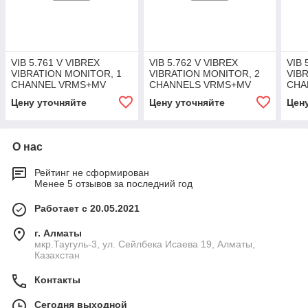
VIB 5.761 V VIBREX
VIB 5.762 V VIBREX
VIB 
VIBRATION MONITOR, 1
VIBRATION MONITOR, 2
VIB
CHANNEL VRMS+MV
CHANNELS VRMS+MV
CHA
VRM
Цену уточняйте
Цену уточняйте
Цен
О нас
Рейтинг не сформирован
Менее 5 отзывов за последний год
Работает с 20.05.2021
г. Алматы
мкр.Таугуль-3, ул. Сейлбека Исаева 19, Алматы,
Казахстан
Контакты
Сегодня выходной