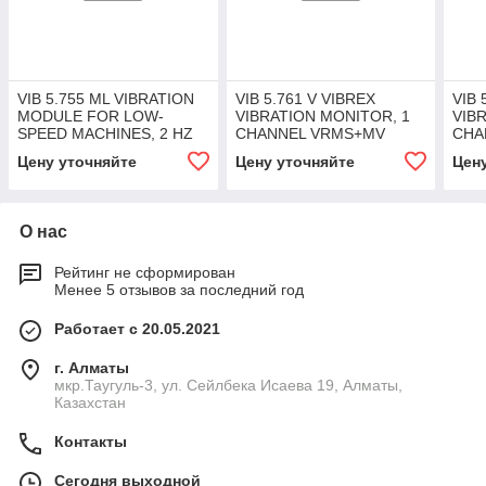
VIB 5.755 ML VIBRATION
VIB 5.761 V VIBREX
VIB 
MODULE FOR LOW-
VIBRATION MONITOR, 1
VIB
SPEED MACHINES, 2 HZ
CHANNEL VRMS+MV
CHA
-1 KHZ
Цену уточняйте
Цену уточняйте
Цен
О нас
Рейтинг не сформирован
Менее 5 отзывов за последний год
Работает с 20.05.2021
г. Алматы
мкр.Таугуль-3, ул. Сейлбека Исаева 19, Алматы,
Казахстан
Контакты
Сегодня выходной