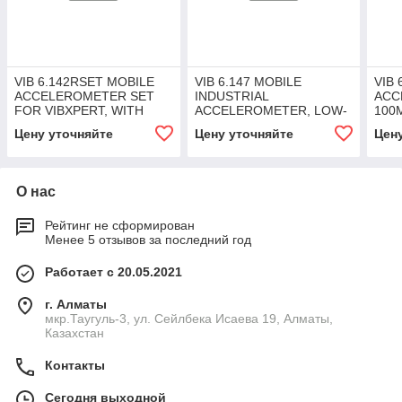
VIB 6.142RSET MOBILE
VIB 6.147 MOBILE
VIB 
ACCELEROMETER SET
INDUSTRIAL
ACC
FOR VIBXPERT, WITH
ACCELEROMETER, LOW-
100M
MAGNET AND CABLE
SPEED VERSION
MIL
Цену уточняйте
Цену уточняйте
Цен
О нас
Рейтинг не сформирован
Менее 5 отзывов за последний год
Работает с 20.05.2021
г. Алматы
мкр.Таугуль-3, ул. Сейлбека Исаева 19, Алматы,
Казахстан
Контакты
Сегодня выходной