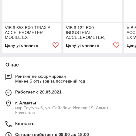
VIB 6.658 EX0 TRIAXIAL
VIB 6.122 EX0
VIB 
ACCELEROMETER
INDUSTRIAL
ACC
MOBILE EX
ACCELEROMETER,
EX 
STANDARD, EX Z0/Z20
(RG1
Цену уточняйте
Цену уточняйте
Цен
О нас
Рейтинг не сформирован
Менее 5 отзывов за последний год
Работает с 20.05.2021
г. Алматы
мкр.Таугуль-3, ул. Сейлбека Исаева 19, Алматы,
Казахстан
Контакты
Сегодня работает с 09:00 до 18:00