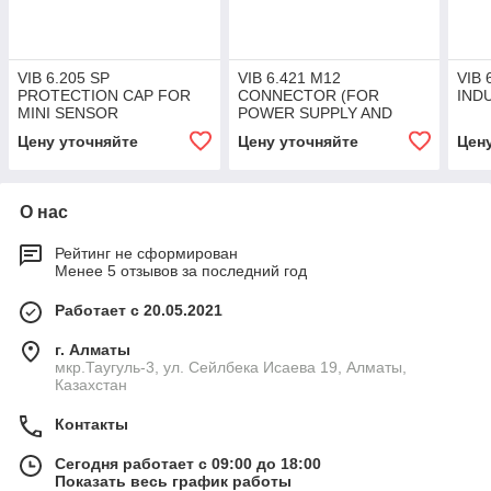
VIB 6.205 SP
VIB 6.421 M12
VIB
PROTECTION CAP FOR
CONNECTOR (FOR
IND
MINI SENSOR
POWER SUPPLY AND
DATA LINE, 8 PINS)
Цену уточняйте
Цену уточняйте
Цен
О нас
Рейтинг не сформирован
Менее 5 отзывов за последний год
Работает с 20.05.2021
г. Алматы
мкр.Таугуль-3, ул. Сейлбека Исаева 19, Алматы,
Казахстан
Контакты
Сегодня работает с 09:00 до 18:00
Показать весь график работы