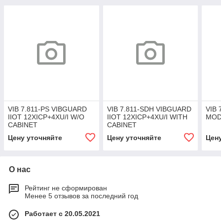
VIB 7.811-PS VIBGUARD
VIB 7.811-SDH VIBGUARD
VIB 
IIOT 12XICP+4XU/I W/O
IIOT 12XICP+4XU/I WITH
MOD
CABINET
CABINET
Цену уточняйте
Цену уточняйте
Цен
О нас
Рейтинг не сформирован
Менее 5 отзывов за последний год
Работает с 20.05.2021