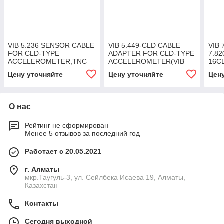
VIB 5.236 SENSOR CABLE
VIB 5.449-CLD CABLE
VIB 
FOR CLD-TYPE
ADAPTER FOR CLD-TYPE
7.8
ACCELEROMETER,TNC
ACCELEROMETER(VIB
16CL
CON,SPIRALIZED
6.195)CANNON-TNC
Цену уточняйте
Цену уточняйте
Цен
О нас
Рейтинг не сформирован
Менее 5 отзывов за последний год
Работает с 20.05.2021
г. Алматы
мкр.Таугуль-3, ул. Сейлбека Исаева 19, Алматы,
Казахстан
Контакты
Сегодня выходной