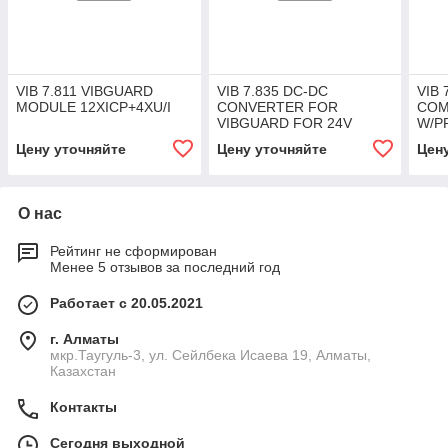
VIB 7.811 VIBGUARD
VIB 7.835 DC-DC
VIB 
MODULE 12XICP+4XU/I
CONVERTER FOR
COM
VIBGUARD FOR 24V
W/P
POWER SUPPLY
PRO
Цену уточняйте
Цену уточняйте
Цен
О нас
Рейтинг не сформирован
Менее 5 отзывов за последний год
Работает с 20.05.2021
г. Алматы
мкр.Таугуль-3, ул. Сейлбека Исаева 19, Алматы,
Казахстан
Контакты
Сегодня выходной