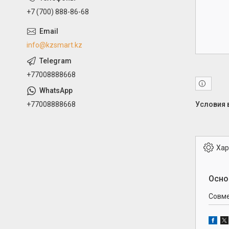
+7 (700) 888-86-68
info@kzsmart.kz
+77008888668
+77008888668
Хар
Осно
Совме