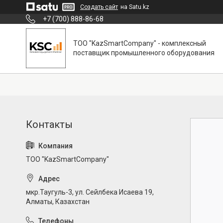
Создать сайт
на Satu.kz
+7 (700) 888-86-68
ТОО "KazSmartCompany" - комплексный
поставщик промышленного оборудования
ТОО "KazSmartCompany"
мкр.Таугуль-3, ул. Сейлбека Исаева 19,
Алматы, Казахстан