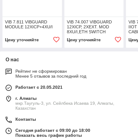
VIB 7.811 VIBGUARD
VIB 74.007 VIBGUARD
VIB 
MODULE 12XICP+4XU/I
12XICP, 2XEXT. MOD
IIOT
8XU/I,ETH SWITCH
CAB
Цену уточняйте
Цену уточняйте
Цен
О нас
Рейтинг не сформирован
Менее 5 отзывов за последний год
Работает с 20.05.2021
г. Алматы
мкр.Таугуль-3, ул. Сейлбека Исаева 19, Алматы,
Казахстан
Контакты
Сегодня работает с 09:00 до 18:00
Показать весь график работы