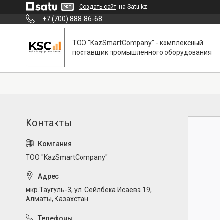
Создать сайт
на Satu.kz
+7 (700) 888-86-68
ТОО "KazSmartCompany" - комплексный
поставщик промышленного оборудования
ТОО "KazSmartCompany"
мкр.Таугуль-3, ул. Сейлбека Исаева 19,
Алматы, Казахстан