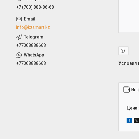
+7 (700) 888-86-68
info@kzsmart.kz
+77008888668
+77008888668
Инф
Цена: