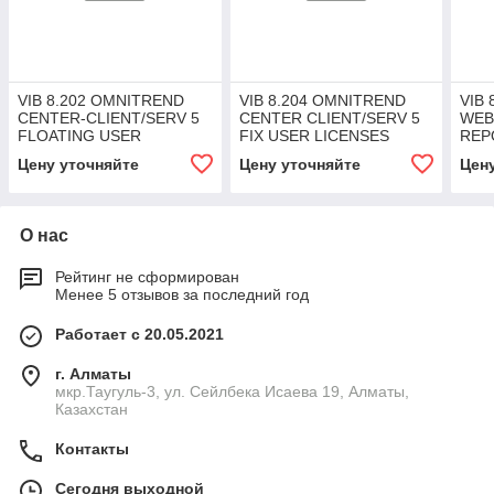
VIB 8.202 OMNITREND
VIB 8.204 OMNITREND
VIB
CENTER-CLIENT/SERV 5
CENTER CLIENT/SERV 5
WEB
FLOATING USER
FIX USER LICENSES
REP
LICENSES
FLO
Цену уточняйте
Цену уточняйте
Цен
О нас
Рейтинг не сформирован
Менее 5 отзывов за последний год
Работает с 20.05.2021
г. Алматы
мкр.Таугуль-3, ул. Сейлбека Исаева 19, Алматы,
Казахстан
Контакты
Сегодня выходной