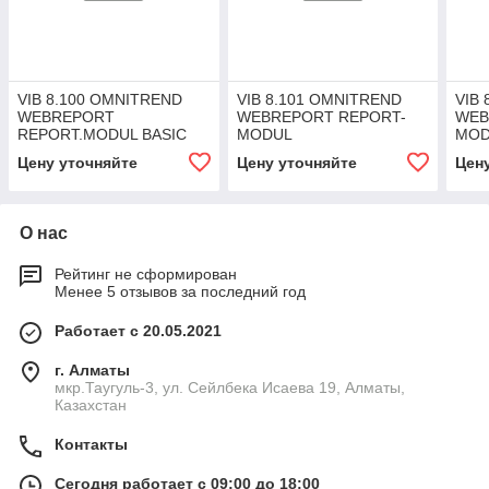
VIB 8.100 OMNITREND
VIB 8.101 OMNITREND
VIB
WEBREPORT
WEBREPORT REPORT-
WEB
REPORT.MODUL BASIC
MODUL
MOD
FLOAT.LIC.FOR 1 USER
ADD.FLOAT.LIC.SINGLE
ADD
Цену уточняйте
Цену уточняйте
Цен
USER
USE
О нас
Рейтинг не сформирован
Менее 5 отзывов за последний год
Работает с 20.05.2021
г. Алматы
мкр.Таугуль-3, ул. Сейлбека Исаева 19, Алматы,
Казахстан
Контакты
Сегодня работает с 09:00 до 18:00