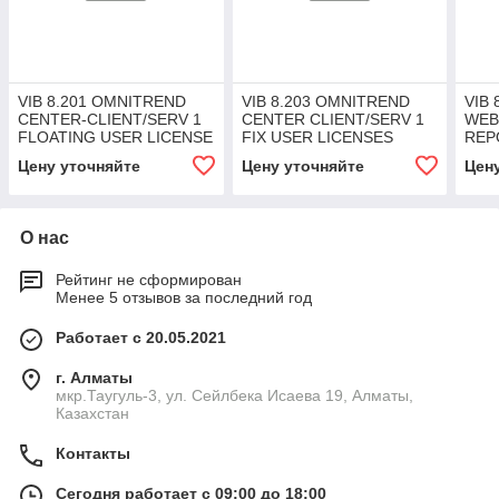
VIB 8.201 OMNITREND
VIB 8.203 OMNITREND
VIB
CENTER-CLIENT/SERV 1
CENTER CLIENT/SERV 1
WEB
FLOATING USER LICENSE
FIX USER LICENSES
REP
FLO
Цену уточняйте
Цену уточняйте
Цен
О нас
Рейтинг не сформирован
Менее 5 отзывов за последний год
Работает с 20.05.2021
г. Алматы
мкр.Таугуль-3, ул. Сейлбека Исаева 19, Алматы,
Казахстан
Контакты
Сегодня работает с 09:00 до 18:00