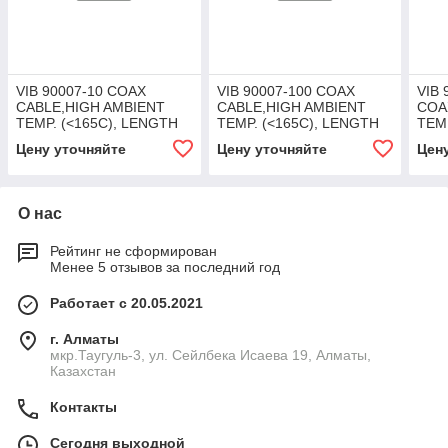
VIB 90007-10 COAX
VIB 90007-100 COAX
VIB
CABLE,HIGH AMBIENT
CABLE,HIGH AMBIENT
COA
TEMP. (<165C), LENGTH
TEMP. (<165C), LENGTH
TEMP
10M/33FT
100M/328FT
10M
Цену уточняйте
Цену уточняйте
Цен
О нас
Рейтинг не сформирован
Менее 5 отзывов за последний год
Работает с 20.05.2021
г. Алматы
мкр.Таугуль-3, ул. Сейлбека Исаева 19, Алматы,
Казахстан
Контакты
Сегодня выходной