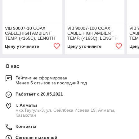
VIB 90007-10 COAX
VIB 90007-100 COAX
VIB 
CABLE,HIGH AMBIENT
CABLE,HIGH AMBIENT
CAB
TEMP. (<165C), LENGTH
TEMP. (<165C), LENGTH
TEM
10M/33FT
100M/328FT
200
Цену уточняйте
Цену уточняйте
Цен
О нас
Рейтинг не сформирован
Менее 5 отзывов за последний год
Работает с 20.05.2021
г. Алматы
мкр.Таугуль-3, ул. Сейлбека Исаева 19, Алматы,
Казахстан
Контакты
Сегодня выходной