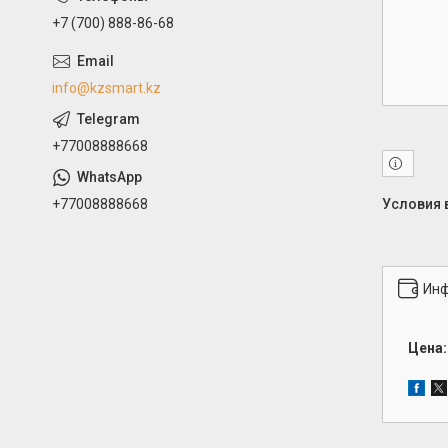
+7 (700) 888-86-68
info@kzsmart.kz
+77008888668
+77008888668
Инф
Цена: