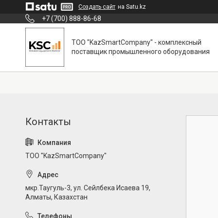
Создать сайт
на Satu.kz
+7 (700) 888-86-68
ТОО "KazSmartCompany" - комплексный
поставщик промышленного оборудования
ТОО "KazSmartCompany"
мкр.Таугуль-3, ул. Сейлбека Исаева 19,
Алматы, Казахстан