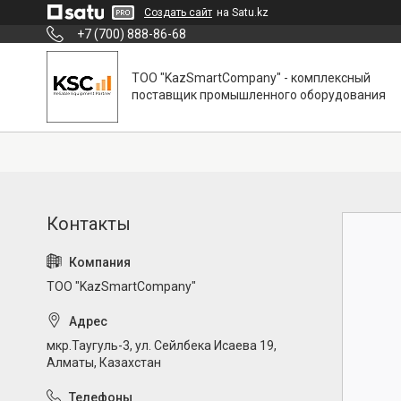
Создать сайт
на Satu.kz
+7 (700) 888-86-68
ТОО "KazSmartCompany" - комплексный
поставщик промышленного оборудования
ТОО "KazSmartCompany"
мкр.Таугуль-3, ул. Сейлбека Исаева 19,
Алматы, Казахстан