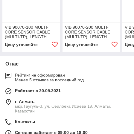
VIB 90070-100 MULTI-
VIB 90070-200 MULTI-
VIB 
CORE SENSOR CABLE
CORE SENSOR CABLE
COR
(MULTI-TP), LENGTH
(MULTI-TP), LENGTH
(MU
100M/328FT
200M/656FT
30M
Цену уточняйте
Цену уточняйте
Цен
О нас
Рейтинг не сформирован
Менее 5 отзывов за последний год
Работает с 20.05.2021
г. Алматы
мкр.Таугуль-3, ул. Сейлбека Исаева 19, Алматы,
Казахстан
Контакты
Сегодня работает с 09:00 до 18:00