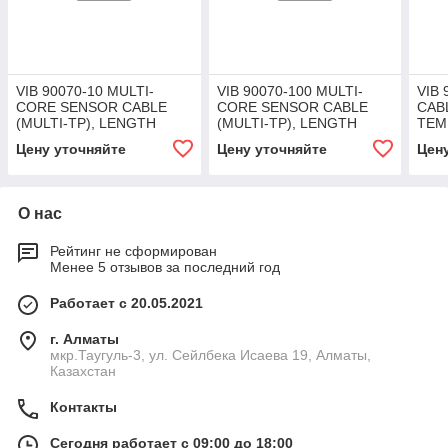
VIB 90070-10 MULTI-
VIB 90070-100 MULTI-
VIB 
CORE SENSOR CABLE
CORE SENSOR CABLE
CAB
(MULTI-TP), LENGTH
(MULTI-TP), LENGTH
TEM
10M/33FT
100M/328FT
200
Цену уточняйте
Цену уточняйте
Цен
О нас
Рейтинг не сформирован
Менее 5 отзывов за последний год
Работает с 20.05.2021
г. Алматы
мкр.Таугуль-3, ул. Сейлбека Исаева 19, Алматы,
Казахстан
Контакты
Сегодня работает с 09:00 до 18:00