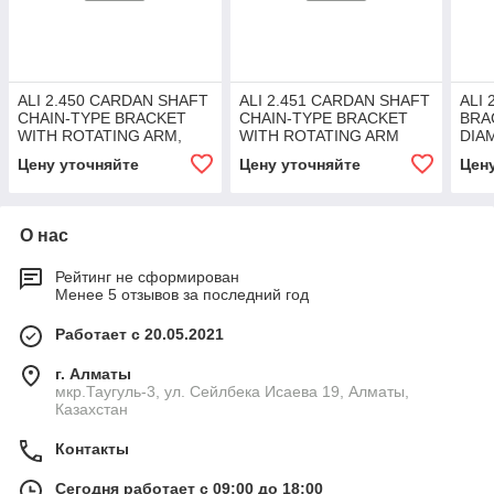
ALI 2.450 CARDAN SHAFT
ALI 2.451 CARDAN SHAFT
ALI 
CHAIN-TYPE BRACKET
CHAIN-TYPE BRACKET
BRA
WITH ROTATING ARM,
WITH ROTATING ARM
DIA
SET
Цену уточняйте
Цену уточняйте
Цен
О нас
Рейтинг не сформирован
Менее 5 отзывов за последний год
Работает с 20.05.2021
г. Алматы
мкр.Таугуль-3, ул. Сейлбека Исаева 19, Алматы,
Казахстан
Контакты
Сегодня работает с 09:00 до 18:00