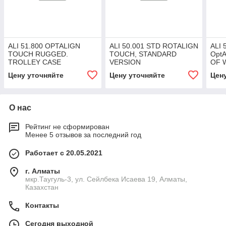
ALI 51.800 OPTALIGN
ALI 50.001 STD ROTALIGN
ALI 
TOUCH RUGGED.
TOUCH, STANDARD
OptA
TROLLEY CASE
VERSION
OF W
Цену уточняйте
Цену уточняйте
Цен
О нас
Рейтинг не сформирован
Менее 5 отзывов за последний год
Работает с 20.05.2021
г. Алматы
мкр.Таугуль-3, ул. Сейлбека Исаева 19, Алматы,
Казахстан
Контакты
Сегодня выходной