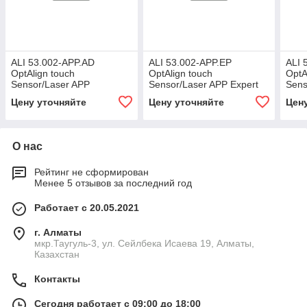
ALI 53.002-APP.AD
ALI 53.002-APP.EP
ALI 
OptAlign touch
OptAlign touch
OptA
Sensor/Laser APP
Sensor/Laser APP Expert
Sens
Advanced kit
kit
Stan
Цену уточняйте
Цену уточняйте
Цен
О нас
Рейтинг не сформирован
Менее 5 отзывов за последний год
Работает с 20.05.2021
г. Алматы
мкр.Таугуль-3, ул. Сейлбека Исаева 19, Алматы,
Казахстан
Контакты
Сегодня работает с 09:00 до 18:00