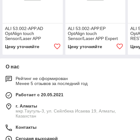
ALI 53.002-APP.AD
ALI 53.002-APP.EP
ALI 
OptAlign touch
OptAlign touch
OptA
Sensor/Laser APP
Sensor/Laser APP Expert
RES
Advanced kit
kit
Stan
Цену уточняйте
Цену уточняйте
Цен
О нас
Рейтинг не сформирован
Менее 5 отзывов за последний год
Работает с 20.05.2021
г. Алматы
мкр.Таугуль-3, ул. Сейлбека Исаева 19, Алматы,
Казахстан
Контакты
Сегодня выходной