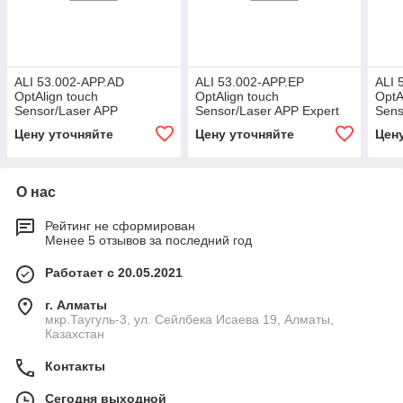
ALI 53.002-APP.AD
ALI 53.002-APP.EP
ALI 
OptAlign touch
OptAlign touch
OptA
Sensor/Laser APP
Sensor/Laser APP Expert
Sens
Advanced kit
kit
Stan
Цену уточняйте
Цену уточняйте
Цен
О нас
Рейтинг не сформирован
Менее 5 отзывов за последний год
Работает с 20.05.2021
г. Алматы
мкр.Таугуль-3, ул. Сейлбека Исаева 19, Алматы,
Казахстан
Контакты
Сегодня выходной