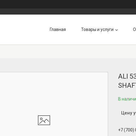
Главная
Товары и услуги
О
ALI 5
SHAF
В налич
Цену 
+7 (700)