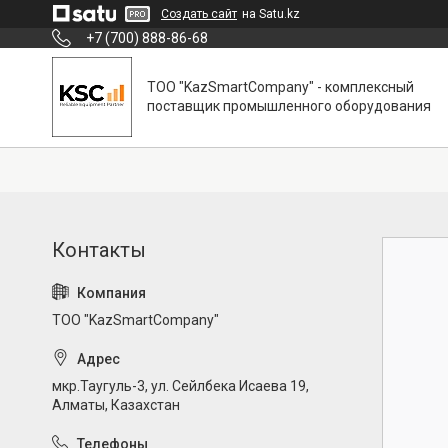
Создать сайт
на Satu.kz
+7 (700) 888-86-68
ТОО "KazSmartCompany" - комплексный
поставщик промышленного оборудования
ТОО "KazSmartCompany"
мкр.Таугуль-3, ул. Сейлбека Исаева 19,
Алматы, Казахстан