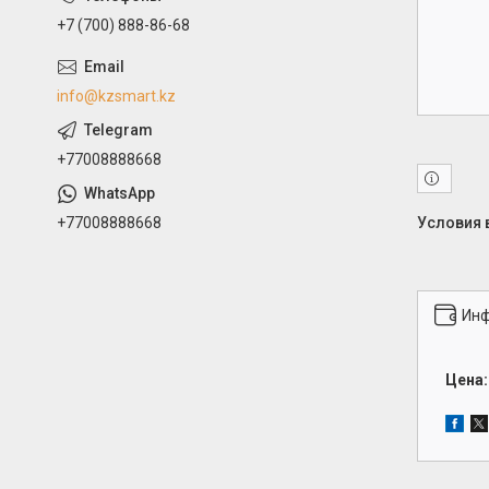
+7 (700) 888-86-68
info@kzsmart.kz
+77008888668
+77008888668
Инф
Цена: