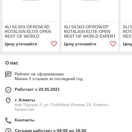
ALI 54.003-OP.ROW.AD
ALI 54.003-OP.ROW.EP
ALI 
ROTALIGN ELITE OPEN
ROTALIGN ELITE OPEN
ROT
REST OF WORLD
REST OF WORLD EXPERT
RES
ADVANCED KIT
KIT
STA
Цену уточняйте
Цену уточняйте
Цен
О нас
Рейтинг не сформирован
Менее 5 отзывов за последний год
Работает с 20.05.2021
г. Алматы
мкр.Таугуль-3, ул. Сейлбека Исаева 19, Алматы,
Казахстан
Контакты
Сегодня работает с 09:00 до 18:00