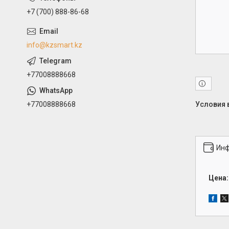
+7 (700) 888-86-68
info@kzsmart.kz
+77008888668
+77008888668
Инф
Цена: