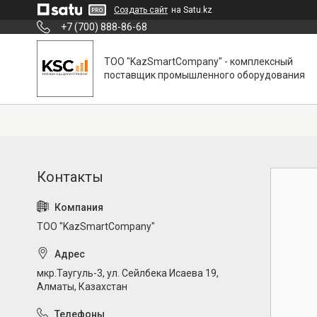
Создать сайт
на Satu.kz
+7 (700) 888-86-68
ТОО "KazSmartCompany" - комплексный
поставщик промышленного оборудования
ТОО "KazSmartCompany"
мкр.Таугуль-3, ул. Сейлбека Исаева 19,
Алматы, Казахстан