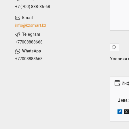
+7 (700) 888-86-68
info@kzsmart.kz
+77008888668
+77008888668
Инф
Цена: