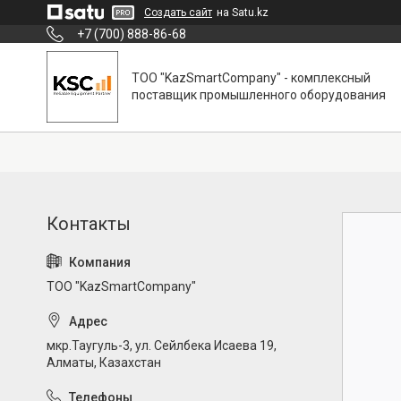
Создать сайт
на Satu.kz
+7 (700) 888-86-68
ТОО "KazSmartCompany" - комплексный
поставщик промышленного оборудования
ТОО "KazSmartCompany"
мкр.Таугуль-3, ул. Сейлбека Исаева 19,
Алматы, Казахстан