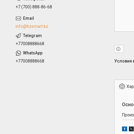
+7 (700) 888-86-68
info@kzsmart.kz
+77008888668
+77008888668
Хар
Осно
Произ