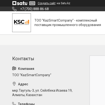
Создать сайт
на Satu.kz
+7 (700) 888-86-68
ТОО "KazSmartCompany" - комплексный
поставщик промышленного оборудования
ТОО "KazSmartCompany"
мкр.Таугуль-3, ул. Сейлбека Исаева 19,
Алматы, Казахстан